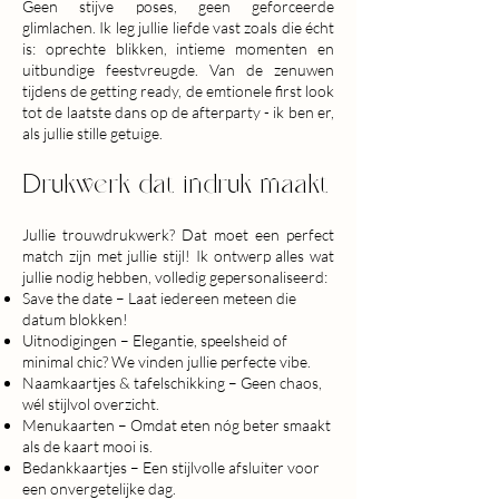
Geen stijve poses, geen geforceerde
glimlachen. Ik leg jullie liefde vast zoals die écht
is: oprechte blikken, intieme momenten en
uitbundige feestvreugde. Van de zenuwen
tijdens de getting ready, de emtionele first look
tot de laatste dans op de afterparty - ik ben er,
als jullie stille getuige.
Drukwerk dat indruk maakt
Jullie trouwdrukwerk? Dat moet een perfect
match zijn met jullie stijl! Ik ontwerp alles wat
jullie nodig hebben, volledig gepersonaliseerd:
Save the date – Laat iedereen meteen die
datum blokken!
Uitnodigingen – Elegantie, speelsheid of
minimal chic? We vinden jullie perfecte vibe.
Naamkaartjes & tafelschikking – Geen chaos,
wél stijlvol overzicht.
Menukaarten – Omdat eten nóg beter smaakt
als de kaart mooi is.
Bedankkaartjes – Een stijlvolle afsluiter voor
een onvergetelijke dag.