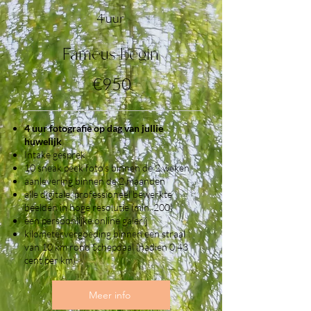
4 uur
Fameus begin
€950
4 uur fotografie op dag van jullie
huwelijk
Intake gesprek
10 sneak peek foto's binnen de 2 weken
aanlevering binnen de 2 maanden
alle digitale, professioneel bewerkte
beelden in hoge resolutie (min. 200)
een persoonlijke online galerij
kilometervergoeding binnen een straal
van 10 km rond Schepdaal (nadien 0,43
cent per km)
Meer info