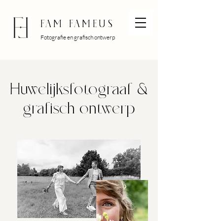
Fam Fameus
Fam Fameus
Fotografie en grafisch ontwerp
Huwelijksfotograaf &
grafisch ontwerp