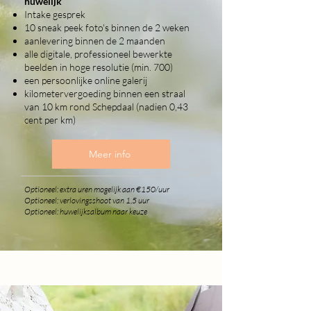
huwelijk
Intake gesprek
10 sneak peek foto's binnen de 2 weken
aanlevering binnen de 2 maanden
alle digitale, professioneel bewerkte
beelden in hoge resolutie (min. 700)
een persoonlijke online galerij
kilometervergoeding binnen een straal
van 10 km rond Schepdaal (nadien 0,43
cent per km)
Meer info
Optioneel: extra uren mogelijk aan €150/uur
Optioneel: verlovingsshoot van 1,5 uur
Optioneel: huwelijksalbum naar keuze