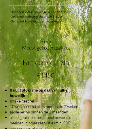
Optioneel: extra uren mogelijk aan €150/uur
Optioneel: verlovingsshoot van 1,5 uur
Optioneel: huwelijksalbum naar keuze
8 uur
Meest gekozen pakket
Fameus veel zin
€1450
8 uur fotografie op dag van jullie
huwelijk
Intake gesprek
10 sneak peek foto's binnen de 2 weken
aanlevering binnen de 2 maanden
alle digitale, professioneel bewerkte
beelden in hoge resolutie (min. 500)
een persoonlijke online galerij