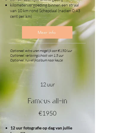
kilometervergoeding binnen een straal
van 10 km rond Schepdaal (nadien 0,43
cent per km)
Meer info
Optioneel: extra uren mogelijk aan €150/uur
Optioneel: verlovingsshoot van 1,5 uur
Optioneel: huwelijksalbum naar keuze
12 uur
Fameus all-in
€1950
12 uur fotografie op dag van jullie