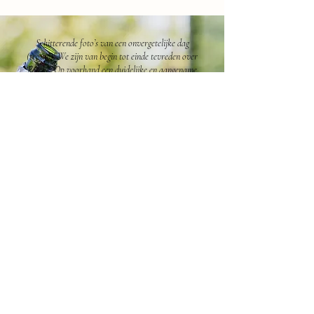
Schitterende foto’s van een onvergetelijke dag
(trouw)! We zijn van begin tot einde tevreden over
Famke. Op voorhand een duidelijke en aangename
afstemming. Tijdens de dag zelf heel de tijd aanwezig,
zonder dat het opviel. En vooral achteraf o zo blij
met de mooie, kwalitatieve foto’s. Ook zo fijn dat er
veel foto’s waren van details of momenten die we zelf
gemist hadden. Foto’s om nog jaren te koesteren en
van te genieten. Echt heel erg bedankt Famke!
G & B