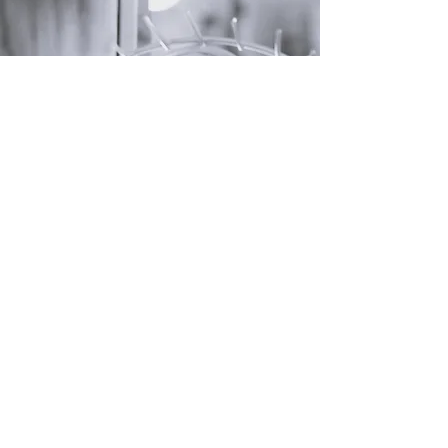
Nood aan fabuleuze
fotografie
of boenk erop
grafisch ontwerp
?
Bel me. Schrijf me. Laat me vlug iets