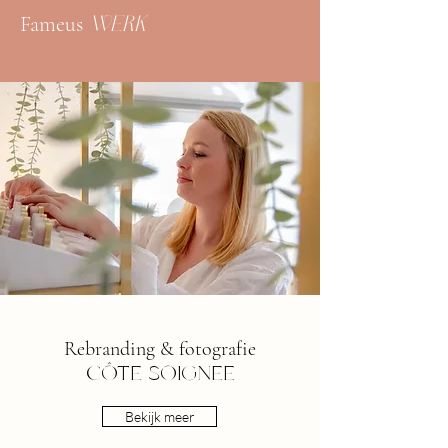
Fameus
WERK
Rebranding & fotografie
C
Ô
T
E SOIGNEE
Bekijk meer