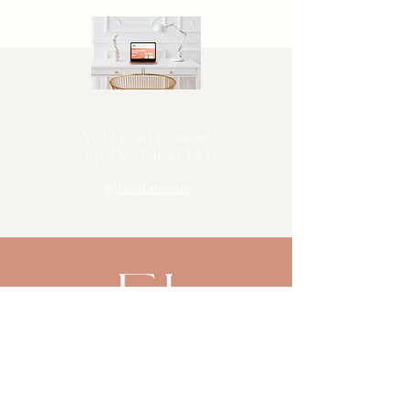
Volg Fam Fameus
op
INSTAGRAM
@famfameus
Famke Banck