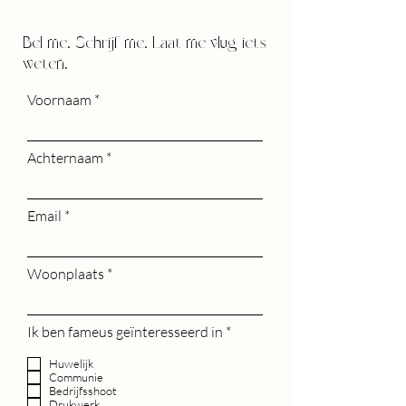
Bel me. Schrijf me. Laat me vlug iets
weten.
Voornaam
Achternaam
Email
Woonplaats
V
Ik ben fameus geïnteresseerd in
*
e
r
Huwelijk
e
Communie
i
Bedrijfsshoot
s
Drukwerk