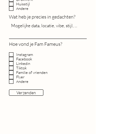
t
Huisstijl
Andere
Wat heb je precies in gedachten?
Hoe vond je Fam Fameus?
Instagram
Facebook
Linkedin
Tiktok
Familie of vrienden
Flyer
Andere
Verzenden