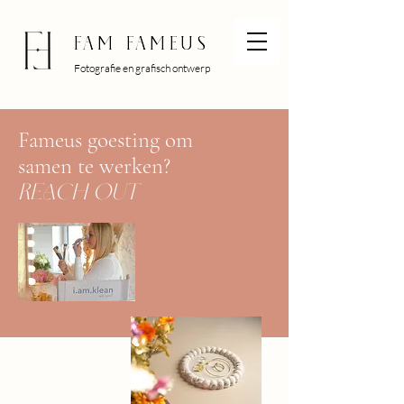
Fam Fameus
Fam Fameus
Fotografie en grafisch ontwerp
Fameus goesting om
samen te werken?
REACH OUT