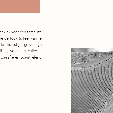
idekick voor een fameuze
e dé look & feel van je
 huisstijl, geweldige
ing. Voor particulieren
otografie en oogstrelend
en.