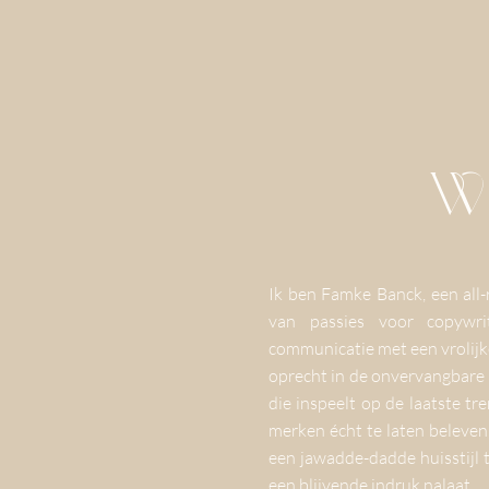
W
Ik ben Famke Banck, een all-
van passies voor copywri
communicatie met een vrolijke 
oprecht in de onvervangbare
die inspeelt op de laatste t
merken écht te laten beleven,
een jawadde-dadde huisstijl
een blijvende indruk nalaat.