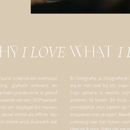
HY
I LOVE
WHAT
I
round creative die overloopt
En fotografie, ja, fotografie en
ting, grafisch ontwerp en
sta er niet vaak bij stil, maa
toets joie de vivre. Ik geloof
Mijn camera is slechts m
 waarde van een 360°-aanpak
anderen te tonen. En hola, 
rends om dagdagelijks mensen
onmiddellijk mijn patent op 
 zowel online als offline. Van
knipperen-met-je-ogen". Beel
 tot boenk erop drukwerk dat
urenlang naar kan kijken voo
daar ga ik voor. Niets dat me 