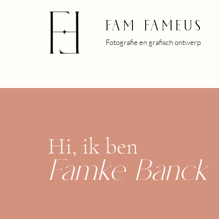
Fam Fameus
Fam Fameus
Fotografie en grafisch ontwerp
Hi, ik be
n
Famke Banck