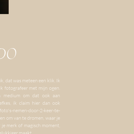
 DO
 ik, dat was meteen een klik. Ik
r ik fotografeer met mijn ogen.
ijn medium om dat ook aan
efkes, ik claim hier dan ook
"foto's-nemen-door-2-keer-te-
den om van te dromen, waar je
r je merk of magisch moment,
gelukkiger maakt.